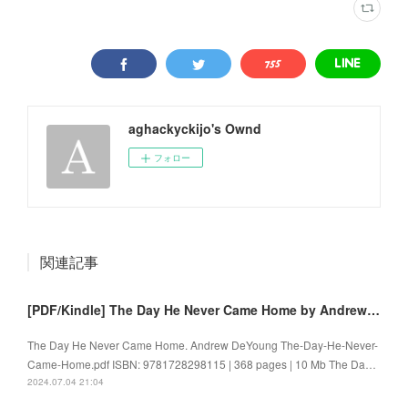
aghackyckijo's Ownd
フォロー
関連記事
[PDF/Kindle] The Day He Never Came Home by Andrew DeYoung
The Day He Never Came Home. Andrew DeYoung The-Day-He-Never-
Came-Home.pdf ISBN: 9781728298115 | 368 pages | 10 Mb The Da…
2024.07.04 21:04