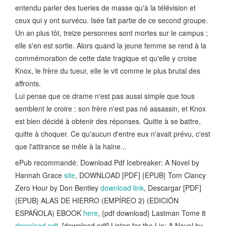
entendu parler des tueries de masse qu'à la télévision et
ceux qui y ont survécu. Isée fait partie de ce second groupe.
Un an plus tôt, treize personnes sont mortes sur le campus ;
elle s'en est sortie. Alors quand la jeune femme se rend à la
commémoration de cette date tragique et qu'elle y croise
Knox, le frère du tueur, elle le vit comme le plus brutal des
affronts.
Lui pense que ce drame n'est pas aussi simple que tous
semblent le croire : son frère n'est pas né assassin, et Knox
est bien décidé à obtenir des réponses. Quitte à se battre,
quitte à choquer. Ce qu'aucun d'entre eux n'avait prévu, c'est
que l'attirance se mêle à la haine...
ePub recommandé: Download Pdf Icebreaker: A Novel by
Hannah Grace
site
, DOWNLOAD [PDF] {EPUB} Tom Clancy
Zero Hour by Don Bentley
download link
, Descargar [PDF]
{EPUB} ALAS DE HIERRO (EMPÍREO 2) (EDICIÓN
ESPAÑOLA) EBOOK
here
, {pdf download} Lastman Tome 8
download pdf
, [download pdf] Listen for the Lie: A Novel by