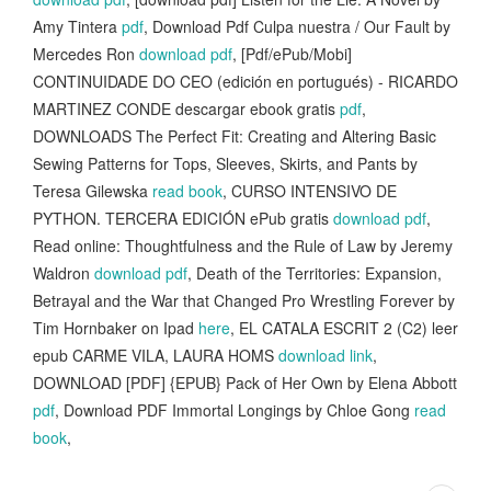
Amy Tintera
pdf
, Download Pdf Culpa nuestra / Our Fault by
Mercedes Ron
download pdf
, [Pdf/ePub/Mobi]
CONTINUIDADE DO CEO (edición en portugués) - RICARDO
MARTINEZ CONDE descargar ebook gratis
pdf
,
DOWNLOADS The Perfect Fit: Creating and Altering Basic
Sewing Patterns for Tops, Sleeves, Skirts, and Pants by
Teresa Gilewska
read book
, CURSO INTENSIVO DE
PYTHON. TERCERA EDICIÓN ePub gratis
download pdf
,
Read online: Thoughtfulness and the Rule of Law by Jeremy
Waldron
download pdf
, Death of the Territories: Expansion,
Betrayal and the War that Changed Pro Wrestling Forever by
Tim Hornbaker on Ipad
here
, EL CATALA ESCRIT 2 (C2) leer
epub CARME VILA, LAURA HOMS
download link
,
DOWNLOAD [PDF] {EPUB} Pack of Her Own by Elena Abbott
pdf
, Download PDF Immortal Longings by Chloe Gong
read
book
,